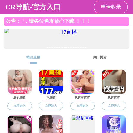
台湾av女优
台湾av女优
台湾av女优概况
机构设置
师资
资料下载
当前位置：
主页
>
师资队伍
>
烟草科学系
师资队伍
烟草科学系
> 烟草科学系